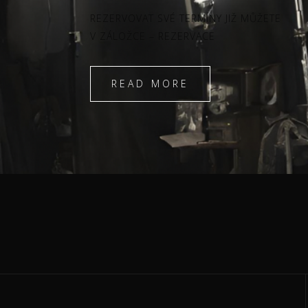
REZERVOVAT SVÉ TERMÍNY JIŽ MŮŽETE
V ZÁLOŽCE – REZERVACE
READ MORE