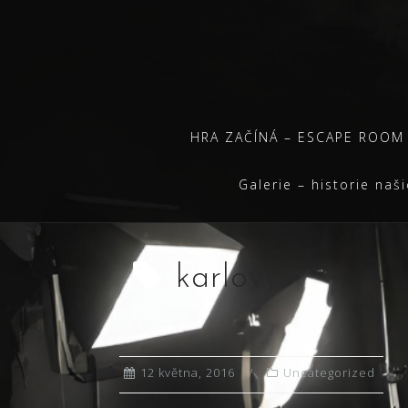
Skip
to
content
HRA ZAČÍNÁ – ESCAPE ROOM
Galerie – historie naš
karlovy
12 května, 2016
Uncategorized