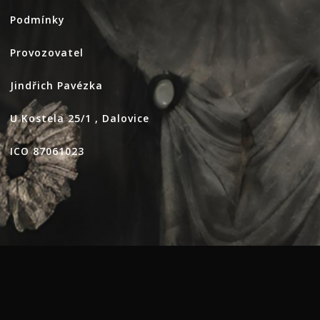
Podmínky
Provozovatel
Jindřich Pavézka
U Kostela 25/1 , Dalovice
ICO 87061023